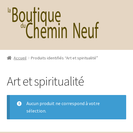
Aller
Aller
à
au
la
contenu
navigation
Accueil
Produits identifiés “Art et spiritualité”
Art et spiritualité
Aucun produit ne correspond à votre
sélection.