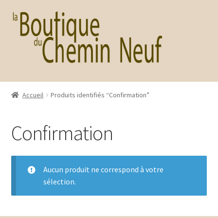
Aller
Aller
à
au
la
contenu
navigation
Accueil
Produits identifiés “Confirmation”
Confirmation
Aucun produit ne correspond à votre
sélection.