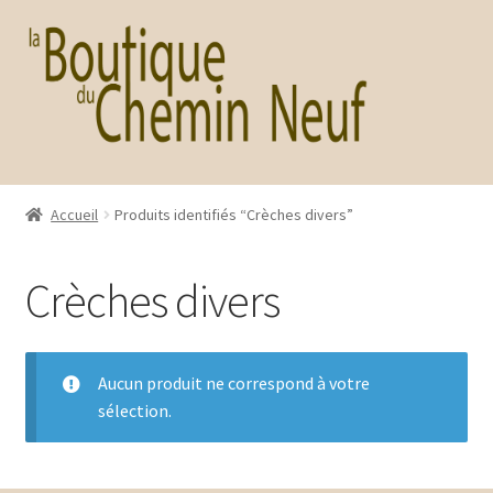
Aller
Aller
à
au
la
contenu
navigation
Accueil
Produits identifiés “Crèches divers”
Crèches divers
Aucun produit ne correspond à votre
sélection.