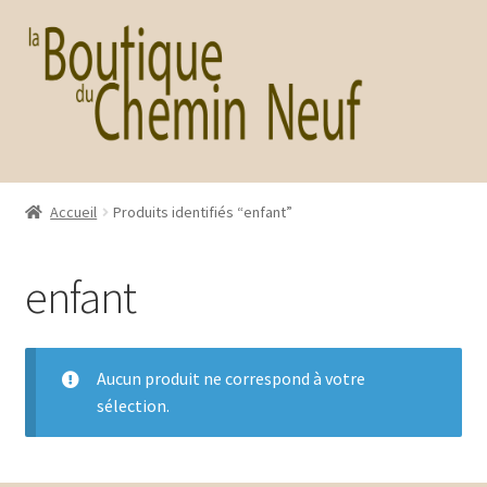
Aller
Aller
à
au
la
contenu
navigation
Accueil
Produits identifiés “enfant”
enfant
Aucun produit ne correspond à votre
sélection.